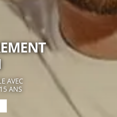
RREMENT
N
LE AVEC
15 ANS