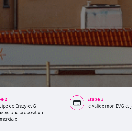
pe 2
Étape 3
uipe de Crazy-evG
Je valide mon EVG et 
voie une proposition
merciale