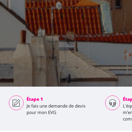
Étape 1
Éta
Je fais une demande de devis
L'éq
pour mon EVG
m'en
com