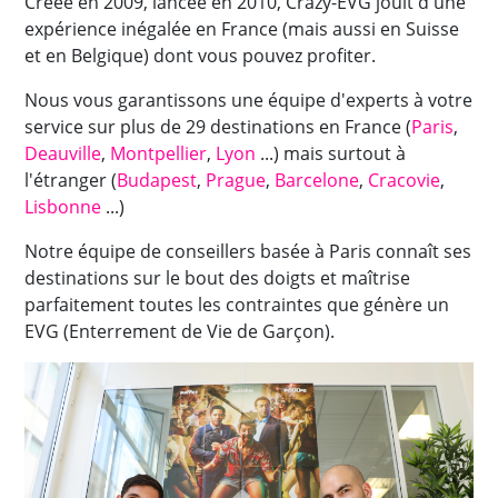
Créée en 2009, lancée en 2010, Crazy-EVG jouit d'une
expérience inégalée en France (mais aussi en Suisse
et en Belgique) dont vous pouvez profiter.
Nous vous garantissons une équipe d'experts à votre
service sur plus de 29 destinations en France (
Paris
,
Deauville
,
Montpellier
,
Lyon
...) mais surtout à
l'étranger (
Budapest
,
Prague
,
Barcelone
,
Cracovie
,
Lisbonne
...)
Notre équipe de conseillers basée à Paris connaît ses
destinations sur le bout des doigts et maîtrise
parfaitement toutes les contraintes que génère un
EVG (Enterrement de Vie de Garçon).