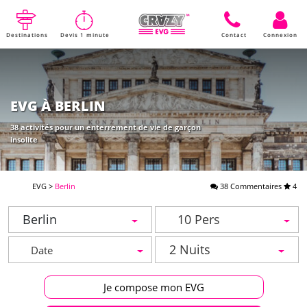
Destinations
Devis 1 minute
Contact
Connexion
EVG À BERLIN
38 activités pour un enterrement de vie de garçon
insolite
EVG
>
Berlin
38 Commentaires
4
Berlin
10 Pers
2 Nuits
Je compose mon EVG