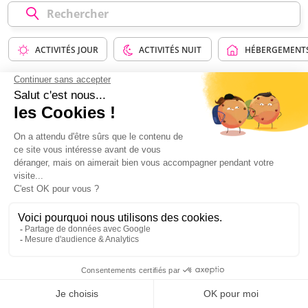
ACTIVITÉS JOUR
ACTIVITÉS NUIT
HÉBERGEMENT
ACTIVITÉS JOUR
(8)
pour votre EVG à Villa EVG Les Etisseaux
Babyfoot
Striptease à domicile
41 €