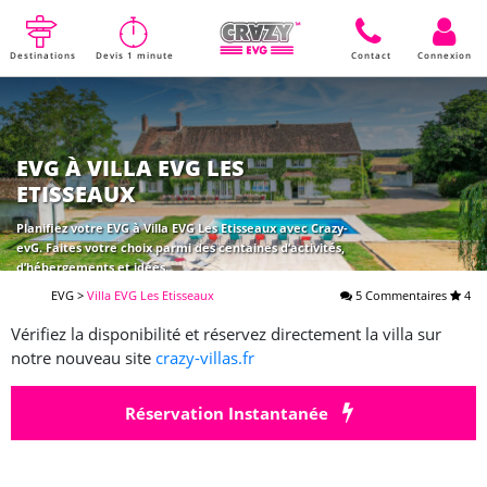
Destinations
Devis 1 minute
Contact
Connexion
EVG À VILLA EVG LES
ETISSEAUX
Planifiez votre EVG à Villa EVG Les Etisseaux avec Crazy-
evG. Faites votre choix parmi des centaines d’activités,
d’hébergements et idées.
EVG
>
Villa EVG Les Etisseaux
5 Commentaires
4
Vérifiez la disponibilité et réservez directement la villa sur
notre nouveau site
crazy-villas.fr
Réservation Instantanée