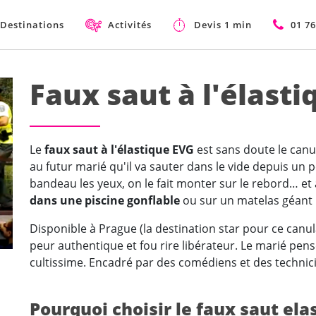
Destinations
Activités
Devis 1 min
01 76
Faux saut à l'élast
Le
faux saut à l'élastique EVG
est sans doute le canula
au futur marié qu'il va sauter dans le vide depuis un 
bandeau les yeux, on le fait monter sur le rebord… et 
dans une piscine gonflable
ou sur un matelas géant 
Disponible à Prague (la destination star pour ce canul
peur authentique et fou rire libérateur. Le marié pens
cultissime. Encadré par des comédiens et des technic
Pourquoi choisir le faux saut ela