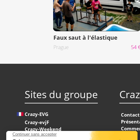
Faux saut à l'élastique
Prague
54 
Sites du groupe
Cra
Crazy-EVG
Contact
Présent
Crazy-evjF
Commen
Crazy-Weekend
FAQ
Crazy-Seminaire