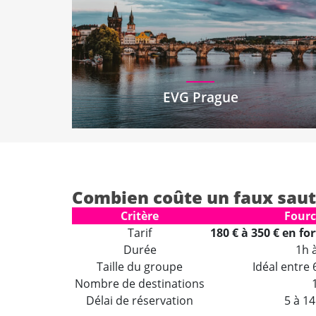
EVG Prague
Combien coûte un faux saut
Critère
Fourc
Tarif
180 € à 350 € en fo
Durée
1h 
Taille du groupe
Idéal entre 
Nombre de destinations
Délai de réservation
5 à 14