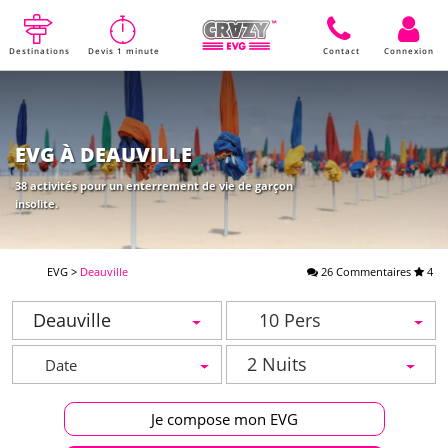
Destinations
Devis 1 minute
Contact
Connexion
EVG À DEAUVILLE
38 activités pour un enterrement de vie de garçon
insolite.
EVG
>
Deauville
26 Commentaires
4
Deauville
10 Pers
2 Nuits
Je compose mon EVG