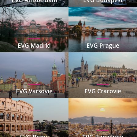
EVG Madrid
EVG Prague
EVG Varsovie
EVG Cracovie
EVG Rome
EVG Barcelone