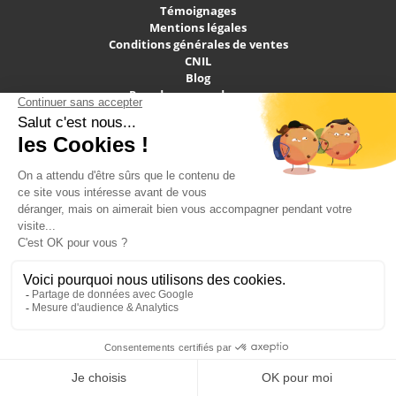
Témoignages
Mentions légales
Conditions générales de ventes
CNIL
Blog
Prendre un rendez-vous
Plan du site
Sites du groupe
Crazy-EVG
Crazy-evjF
Crazy-Weekend
Crazy-Seminaire
Maximise
Maximise Hen Weekends
Maximise Stag Weekends