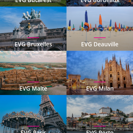
EVG Bruxelles
EVG Deauville
EVG Malte
EVG Milan
EVG Paris
EVG Porto