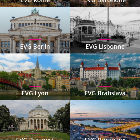
EVG Berlin
EVG Lisbonne
EVG Lyon
EVG Bratislava
EVG Bucarest
EVG Bordeaux