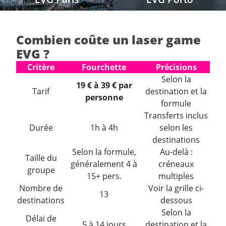
Combien coûte un laser game
EVG ?
Critère
Fourchette
Précisions
Selon la
19 € à 39 € par
Tarif
destination et la
personne
formule
Transferts inclus
Durée
1h à 4h
selon les
destinations
Selon la formule,
Au-delà :
Taille du
généralement 4 à
créneaux
groupe
15+ pers.
multiples
Nombre de
Voir la grille ci-
13
destinations
dessous
Selon la
Délai de
5 à 14 jours
destination et la