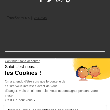
Notre assurance RCP vous protège contre tous les petits bobos
d'un EVG: une cheville en vrac après un paintball? Un tour de cou
après un striptease? Notre assurance vous couvre
2026 - CRAZY-VOYAGES SAS
Toute reproduction est interdite