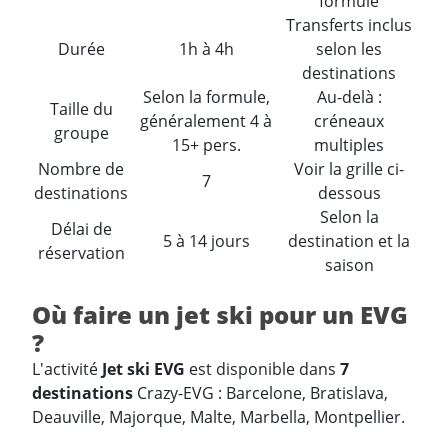
formule
Transferts inclus
Durée
1h à 4h
selon les
destinations
Selon la formule,
Au-delà :
Taille du
généralement 4 à
créneaux
groupe
15+ pers.
multiples
Nombre de
Voir la grille ci-
7
destinations
dessous
Selon la
Délai de
5 à 14 jours
destination et la
réservation
saison
Où faire un jet ski pour un EVG
?
L'activité
Jet ski EVG
est disponible dans
7
destinations
Crazy-EVG : Barcelone, Bratislava,
Deauville, Majorque, Malte, Marbella, Montpellier.