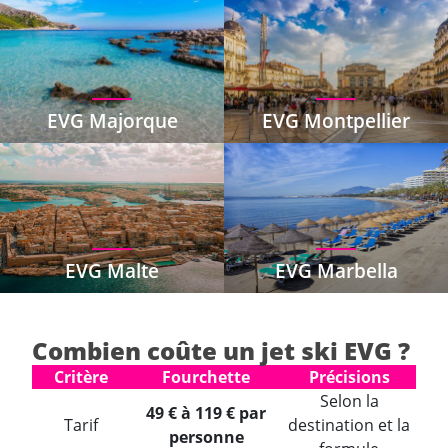
EVG Majorque
EVG Montpellier
EVG Malte
EVG Marbella
Combien coûte un jet ski EVG ?
Critère
Fourchette
Précisions
Selon la
49 € à 119 € par
Tarif
destination et la
personne