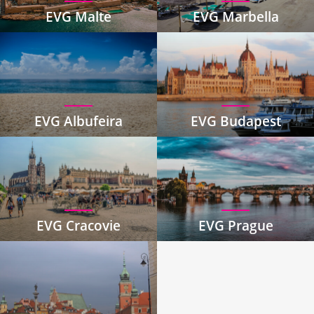
EVG Malte
EVG Marbella
EVG Albufeira
EVG Budapest
EVG Cracovie
EVG Prague