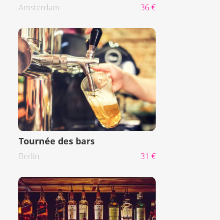
Amsterdam
36 €
Tournée des bars
Berlin
31 €