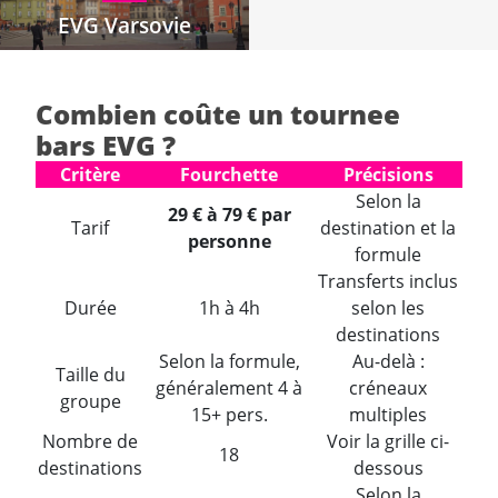
EVG Varsovie
Combien coûte un tournee
bars EVG ?
Critère
Fourchette
Précisions
Selon la
29 € à 79 € par
Tarif
destination et la
personne
formule
Transferts inclus
Durée
1h à 4h
selon les
destinations
Selon la formule,
Au-delà :
Taille du
généralement 4 à
créneaux
groupe
15+ pers.
multiples
Nombre de
Voir la grille ci-
18
destinations
dessous
Selon la