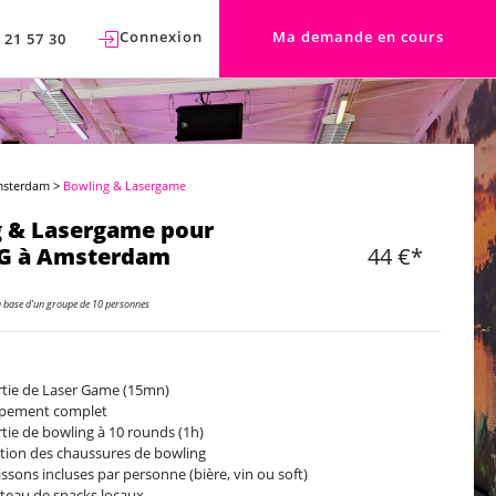
Connexion
Ma demande en cours
 21 57 30
msterdam
>
Bowling & Lasergame
g & Lasergame pour
G à Amsterdam
44 €*
a base d'un groupe de 10 personnes
rtie de Laser Game (15mn)
ipement complet
rtie de bowling à 10 rounds (1h)
tion des chaussures de bowling
issons incluses par personne (bière, vin ou soft)
ateau de snacks locaux