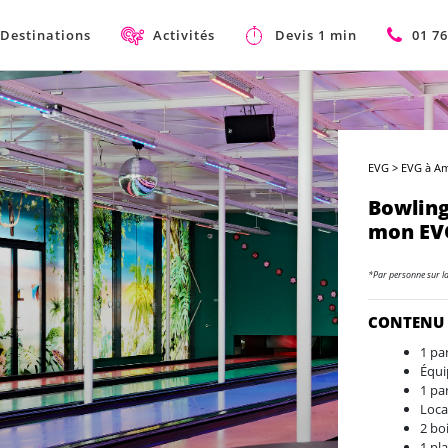
Destinations
Activités
Devis 1 min
01 76
EVG
>
EVG à A
Bowlin
mon EV
*Par personne sur l
CONTENU
1 pa
Équ
1 pa
Loca
2 bo
1 pl