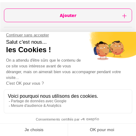
Ajouter
CONTENU
Tournée des bars guidée dans le quartier de
Leidseplein
Tournée des bars publique (avec autres
groupes)
Visite de 5 des meilleurs bars du quartier
5 boissons incluses (bière, vin, ou boisson soft)
Présence de la guide pendant 3h-4h
Entrée en club
Mon EVG à Amsterdam