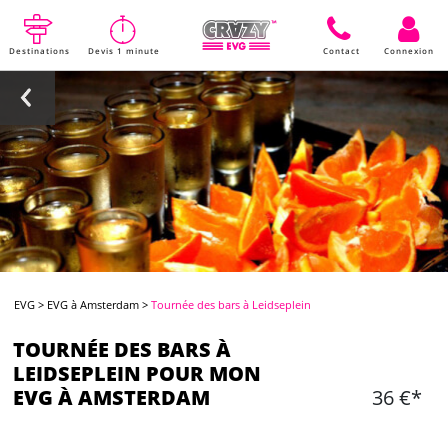
Destinations
Devis 1 minute
Contact
Connexion
EVG
>
EVG à Amsterdam
>
Tournée des bars à Leidseplein
TOURNÉE DES BARS À
LEIDSEPLEIN POUR MON
EVG À AMSTERDAM
36 €*