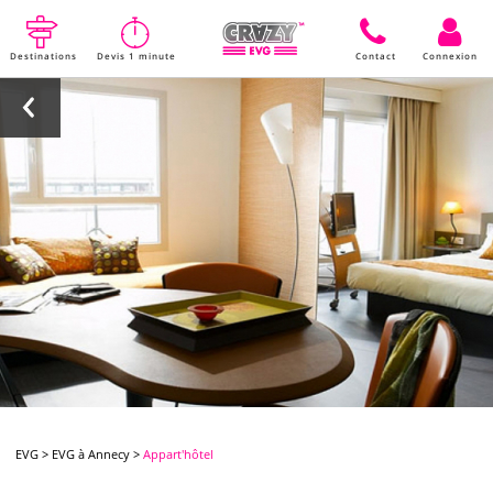
Destinations
Devis 1 minute
Contact
Connexion
EVG
>
EVG à Annecy
>
Appart'hôtel