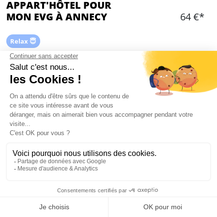
APPART'HÔTEL POUR
MON EVG À ANNECY
64 €*
Relax 😇
Ajouter
CONTENU
Nuitée en appartement de 3, 4 ou 6 personnes
Possibilité de louer plusieurs appartements
dans la même résidence
Serviettes et draps inclus
Wifi dans les appartements
Petit déjeuner en supplément
Parking privé en supplément.
Mon EVG à Annecy