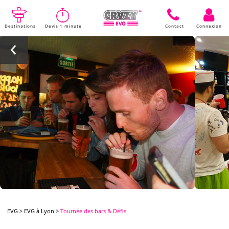
Destinations
Devis 1 minute
Contact
Connexion
EVG
>
EVG à Lyon
>
Tournée des bars & Défis