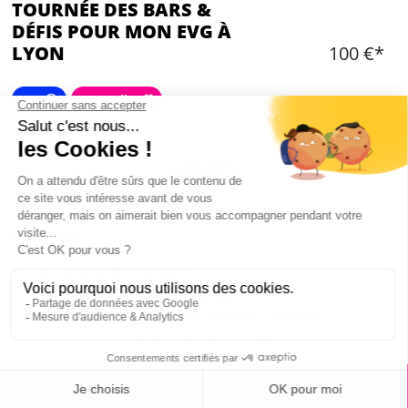
TOURNÉE DES BARS &
DÉFIS POUR MON EVG À
LYON
100 €*
Fun 🤪
Best seller 🤍
Ajouter
CONTENU
2h30 à 3h d’activité
Animation avec des arbitres
Foulards de couleurs pour les équipes
8 défis à relever pour le groupe
Quiz 100% Lyonnais
Devenir barman
Mon EVG à Lyon
Faire son kebab