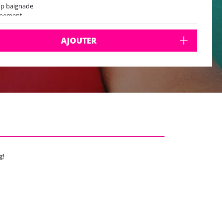
op baignade
ipement
 bar
 chill
AJOUTER
rium sur le pont supérieur
e de danse
tos
rt depuis le port de Palma
au à 2 étages
ettes
nibilités: mai (je et di), juin (lu, ma, jo, di), juillet, aôut et septembre
s les jours sauf mercredi), octobre (di)
g!