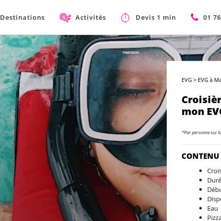
Destinations
Activités
Devis 1 min
01 76
EVG
>
EVG à M
Croisiè
mon EVG
*Par personne sur l
CONTENU
Croi
Duré
Débu
Disp
Eau
Pizz