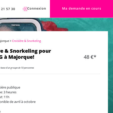
Connexion
Ma demande en cours
 21 57 30
ajorque
>
Croisière & Snorkeling
re & Snorkeling pour
 à Majorque!
48 €*
a base d'un groupe de 10 personnes
sière publique
e: 3 heures
t: 11h
onible de avril à octobre
a