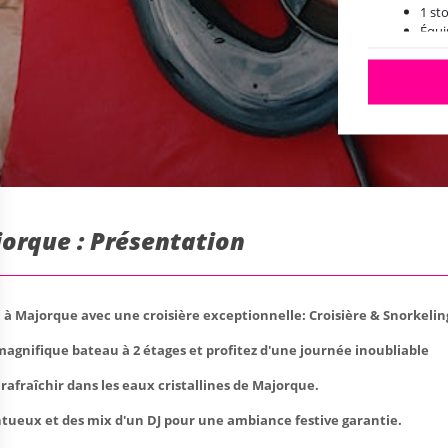
1 st
Équ
Cash
Zone
Sola
Pist
Pho
Dépa
Bate
Toil
Dispo
(tou
jorque : Présentation
à Majorque avec une croisière exceptionnelle: Croisière & Snorkelin
gnifique bateau à 2 étages et profitez d'une journée inoubliable
rafraîchir dans les eaux cristallines de Majorque.
entueux et des mix d'un DJ pour une ambiance festive garantie.