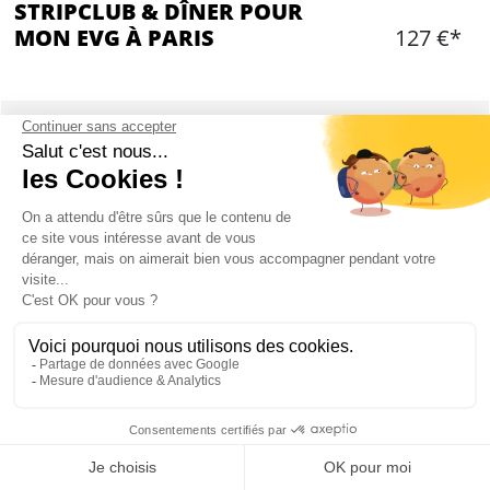
STRIPCLUB & DÎNER POUR
MON EVG À PARIS
127 €*
Ajouter
CONTENU
Entrée au stripclub
Dîner 3 plats (entrée, plat et dessert) au
stripclub
1/2 bouteille d'eau par personne
1/2 bouteille de vin par personne
Cafè
1 danse pour le futur marié
Min 6 personnes
Mon EVG à Paris
Le stripclub est dans le 17eme arrondissement