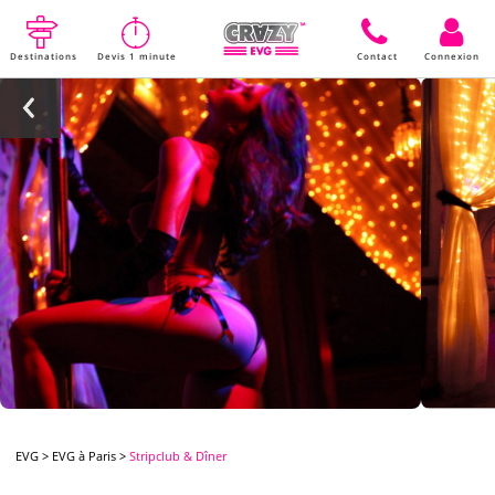
Destinations
Devis 1 minute
Contact
Connexion
EVG
>
EVG à Paris
>
Stripclub & Dîner