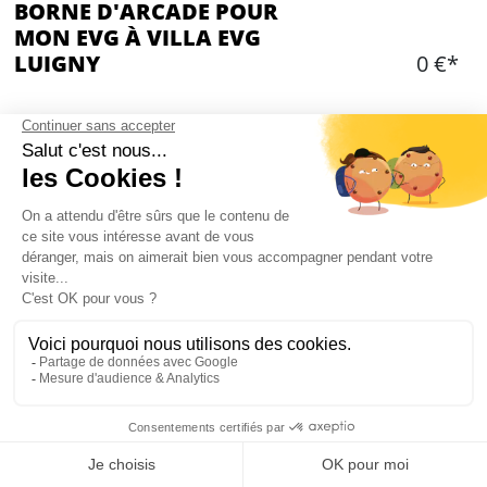
BORNE D'ARCADE POUR
MON EVG À VILLA EVG
LUIGNY
0 €*
CONTENU
Accès illimité à la borne d'arcade
8 000 jeux à tester
Possibilité de jouer à 2
De nombreuses catégories : Plateforme, sport,
fight, conduite...
Des jeux mythiques : Street fighter, Tekken,
Asteroids etc...