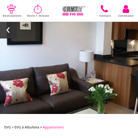
Destinations
Devis 1 minute
Contact
Connexion
EVG
>
EVG à Albufeira
>
Appartement