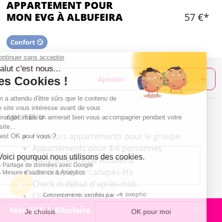
APPARTEMENT POUR
MON EVG À ALBUFEIRA
57 €*
Confort 😏
Ajouter
CONTENU
Plusieurs appartements pour le groupe
Appartements pour 4-6 personnes
Dans le centre de Albufeira
Lits doubles et canapés-lits
Check in début d'après-midi
Check out fin matinée
Un dépôt de garantie peut être demandé au
Mon EVG à Albufeira
check in