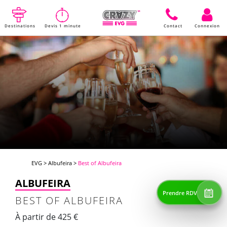
Destinations
Devis 1 minute
Contact
Connexion
EVG
>
Albufeira
>
Best of Albufeira
ALBUFEIRA
Prendre RDV
BEST OF ALBUFEIRA
À partir de 425 €