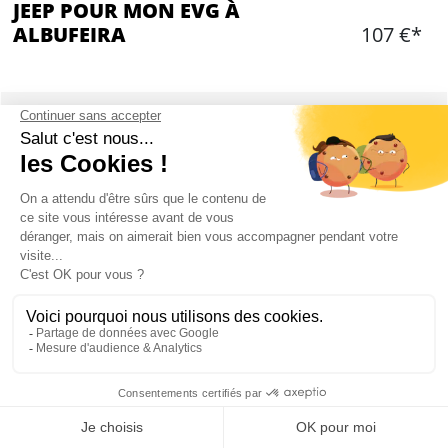
JEEP POUR MON EVG À
ALBUFEIRA
107 €*
Ajouter
CONTENU
Excursion d'une journée en Jeep
Début de l'activité: 10:00
Chauffeur et guide local
Découverte de l'Algarve, des montagnes de
Monchique etc...
Transfert A/R en minibus privatisé pour votre
groupe
Déjeuner inclus: poulet avec salade et/ou frites
Mon EVG à Albufeira