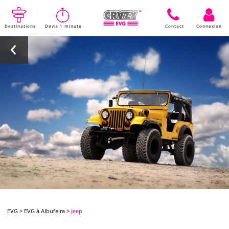
Destinations
Devis 1 minute
Contact
Connexion
EVG
>
EVG à Albufeira
>
Jeep