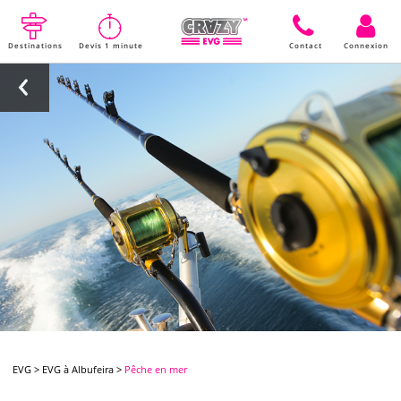
Destinations
Devis 1 minute
Contact
Connexion
EVG
>
EVG à Albufeira
>
Pêche en mer