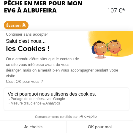
PÊCHE EN MER POUR MON
EVG À ALBUFEIRA
107 €*
Évasion 🏝️
Ajouter
CONTENU
Un bateau de pêche avec skipper
Durée: 3 heures
Le carburant
Les appâts, le matériel de pêche
Passeport nécessaire
5€ par personne à payer sur place pour le
permis de pêche
Mon EVG à Albufeira