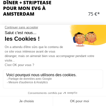
DÎNER + STRIPTEASE
POUR MON EVG À
AMSTERDAM
75 €*
Ajouter
CONTENU
Dîner dans un pub hollandais en plein centre
d'Amsterdam
Un plat par personne + une pinte de bière
Un striptease de 15mn pour le marié
Mon EVG à Amsterdam
DÎNER + STRIPTEASE À AMSTERDAM :
PRÉSENTATION