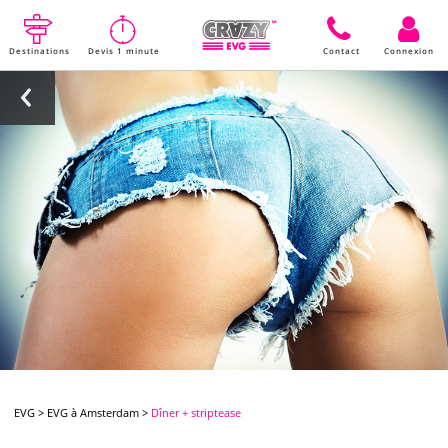
Destinations
Devis 1 minute
Contact
Connexion
EVG
>
EVG à Amsterdam
>
Dîner + striptease