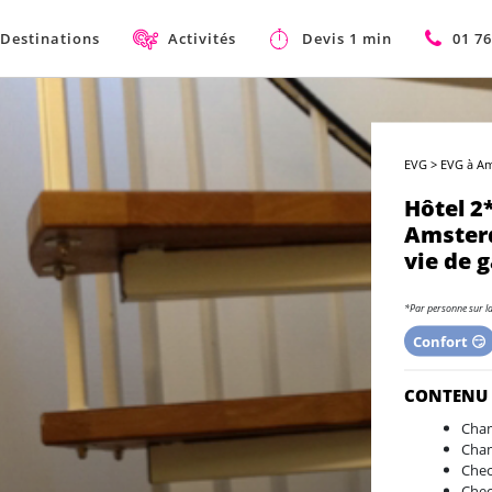
Destinations
Activités
Devis 1 min
01 76
EVG
>
EVG à A
Hôtel 2
Amster
vie de 
*Par personne sur l
Confort 😏
CONTENU
Cham
Cham
Chec
Chec