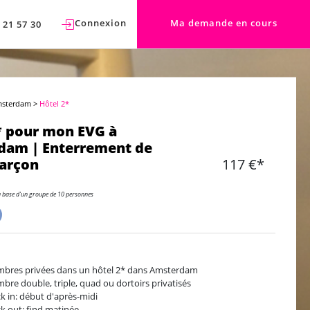
Connexion
Ma demande en cours
 21 57 30
msterdam
>
Hôtel 2*
* pour mon EVG à
dam | Enterrement de
garçon
117 €*
a base d'un groupe de 10 personnes
bres privées dans un hôtel 2* dans Amsterdam
bre double, triple, quad ou dortoirs privatisés
k in: début d'après-midi
k out: find matinée