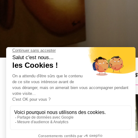
Hôtel 2* à Amsterdam : Pré