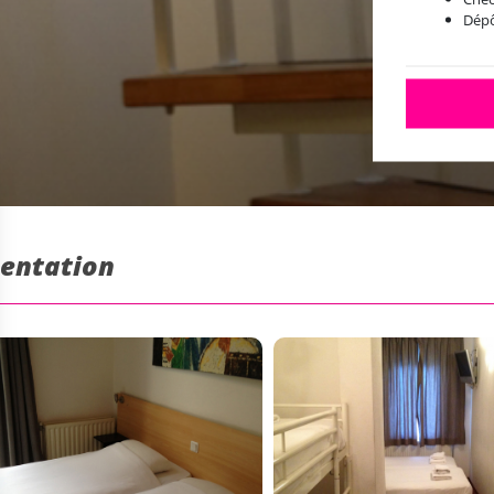
Dépô
sentation