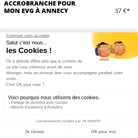
ACCROBRANCHE POUR
MON EVG À ANNECY
37 €*
OPTIONS ADDITIONNELLES
Choisir une ou des option(s)
Ajouter
CONTENU
2h30 d'activité entre 5 et 25m du sol
4 sites (dont un parcours tyrolienne) , composés
chacun de 10 à 17 ateliers.
Mon EVG à Annecy
Un apéro party possible sur place (en option à