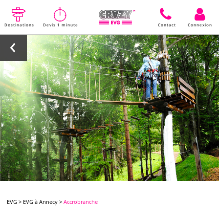
Destinations
Devis 1 minute
Contact
Connexion
EVG
>
EVG à Annecy
>
Accrobranche