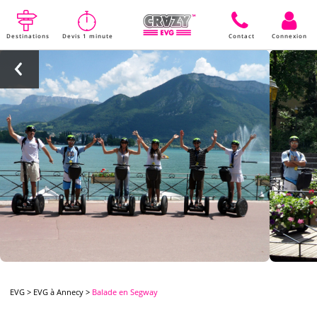
Destinations
Devis 1 minute
Contact
Connexion
EVG
>
EVG à Annecy
>
Balade en Segway