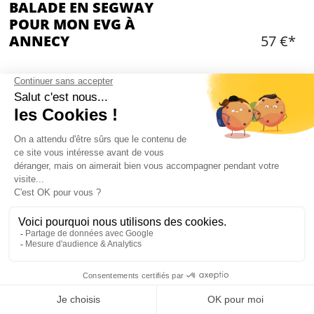
BALADE EN SEGWAY
POUR MON EVG À
ANNECY
57 €*
Ajouter
CONTENU
Un Segway pour chaque participant
Balade d’une heure
Balade privatisée à partir de 8 personnes
Un petit verre de génépi offert
Maximum 16 personnes
Mon EVG à Annecy