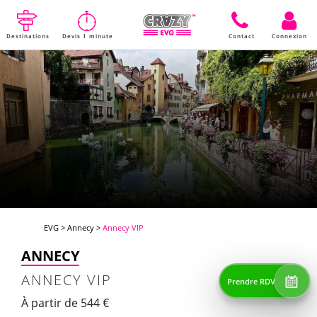
Destinations
Devis 1 minute
Contact
Connexion
EVG
>
Annecy
>
Annecy VIP
ANNECY
ANNECY VIP
Prendre RDV
À partir de 544 €