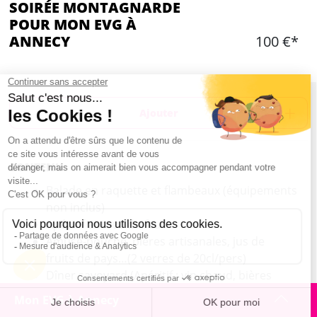
SOIRÉE MONTAGNARDE
POUR MON EVG À
ANNECY
100 €*
Ajouter
CONTENU
Balade en raquette et flambeaux (équipements
non inclus)
Apéritif autour du feu
Amuse-bouche, bières artisanales, jus de
fruits de pays…(2 verres de 20cl/pers)
Dîner savoyard (Apéritif : vin chaud, bières
artisanales, boissons softs // Entrée : Soupe de
Mon EVG à Annecy
légumes maison, fromage, croûtons ou buffet