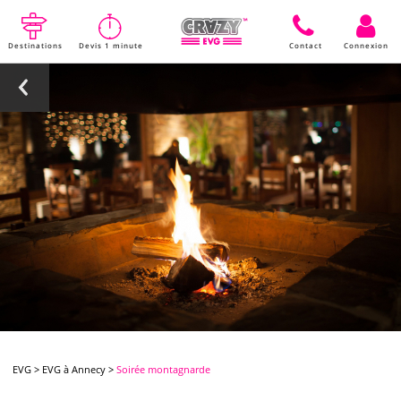
Destinations
Devis 1 minute
Contact
Connexion
EVG
>
EVG à Annecy
>
Soirée montagnarde