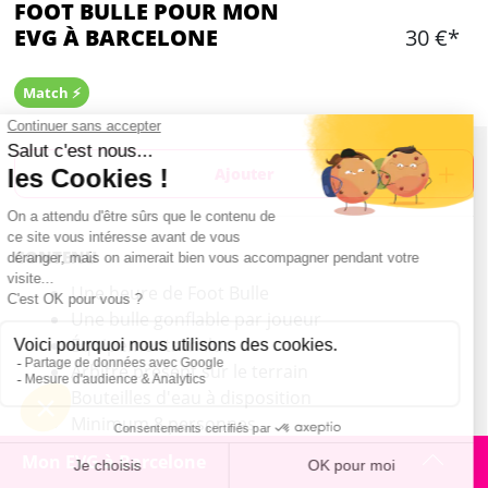
FOOT BULLE POUR MON
EVG À BARCELONE
30 €*
Match ⚡️
Ajouter
CONTENU
Une heure de Foot Bulle
Une bulle gonflable par joueur
Équipements inclus
Arbitre présent sur le terrain
Bouteilles d'eau à disposition
Minimum 8 personnes
Mon EVG à Barcelone