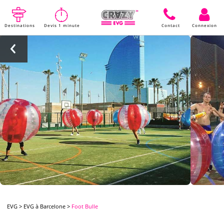
Destinations
Devis 1 minute
Contact
Connexion
EVG
>
EVG à Barcelone
>
Foot Bulle