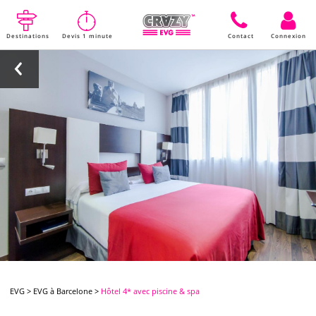
Destinations
Devis 1 minute
Contact
Connexion
EVG
>
EVG à Barcelone
>
Hôtel 4* avec piscine & spa