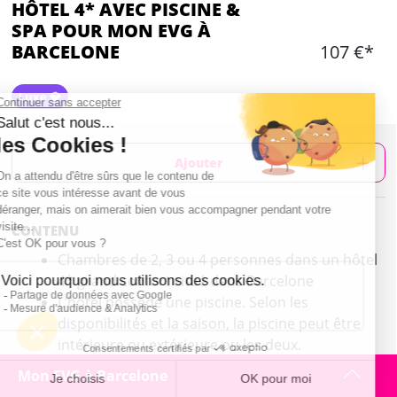
HÔTEL 4* AVEC PISCINE &
SPA POUR MON EVG À
BARCELONE
107 €*
Luxe 💎
Ajouter
CONTENU
Chambres de 2, 3 ou 4 personnes dans un hôtel
4* grand confort situé dans Barcelone
L’hôtel possède une piscine. Selon les
disponibilités et la saison, la piscine peut être
intérieure ou extérieure ou les deux.
Petit déjeuner en supplément sur place
Mon EVG à Barcelone
Localisation : Nous avons différents partenaires