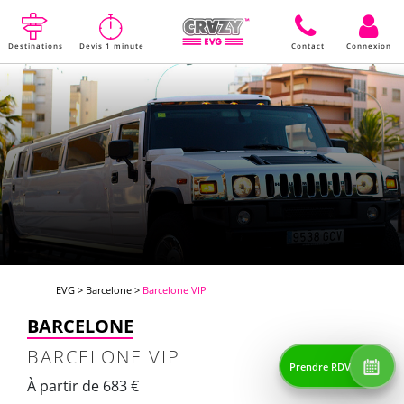
Destinations
Devis 1 minute
Contact
Connexion
EVG
>
Barcelone
>
Barcelone VIP
BARCELONE
BARCELONE VIP
Prendre RDV
À partir de 683 €