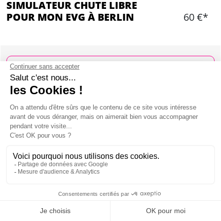
SIMULATEUR CHUTE LIBRE
POUR MON EVG À BERLIN
60 €*
Ajouter
CONTENU
Briefing
Equipement complet
2 minutes de temps de vol par personne
Certificat de vol
Une boisson par personne non alcoolisée
Mon EVG à Berlin
SIMULATEUR CHUTE LIBRE À BERLIN :
PRÉSENTATION