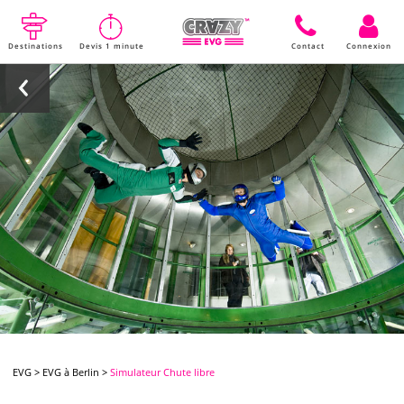
Destinations
Devis 1 minute
Contact
Connexion
EVG
>
EVG à Berlin
>
Simulateur Chute libre