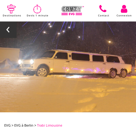
Destinations
Devis 1 minute
Contact
Connexion
EVG
>
EVG à Berlin
>
Trabi Limousine