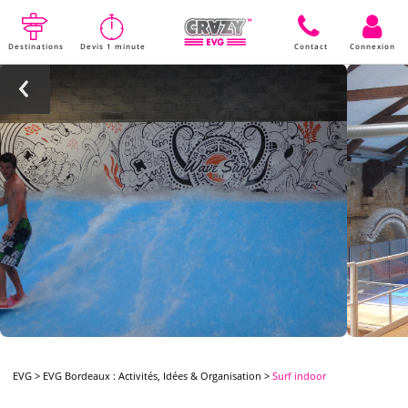
Destinations
Devis 1 minute
Contact
Connexion
EVG
>
EVG Bordeaux : Activités, Idées & Organisation
>
Surf indoor