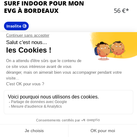
SURF INDOOR POUR MON
EVG À BORDEAUX
56 €*
Insolite 🧐
Ajouter
CONTENU
Une heure de privatisation de la vague (jusqu'à
10 pers)
Deux heures de privatisation à partir de 11
personnes
Possibilité de rajouter de la bière ou une vidéo
de la session (supplément)
Activité disponible entre 11h et 20h
Mon EVG à Bordeaux