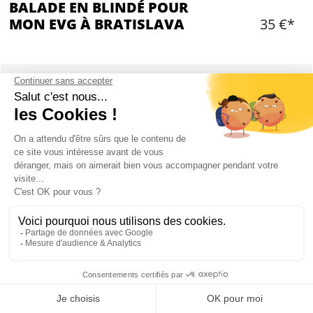
BALADE EN BLINDÉ POUR
MON EVG À BRATISLAVA
35 €*
OPTIONS ADDITIONNELLES
Choisir une ou des option(s)
Ajouter
CONTENU
30 minutes d'activité
3.6 km de parcours en blindé
Mon EVG à Bratislava
1 instructeur local qui conduit