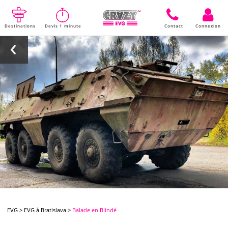
Destinations
Devis 1 minute
Contact
Connexion
EVG
>
EVG à Bratislava
>
Balade en Blindé