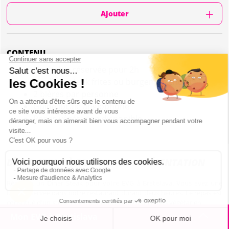
Ajouter
CONTENU
Une table réservée pour 2h
Un dîner steak frites ou burger (au choix)
2 bières par personne
Guide locale anglophone
Repas végétarien disponible
DÎNER STEAK À BRATISLAVA : PRÉSENTATION
Réservez un Dîner Steak pour votre EVG à Bratislava! Vous avez une
table réservée dans notre restaurant durant deux heures. Le repas est
constitué d'un steak frites, d'un burger ou d'un repas végétarien.
Mon EVG à Bratislava
Le restaurant est dans le centre ville et vous pouvez donc réserver