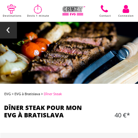
Destinations
Devis 1 minute
Contact
Connexion
EVG
>
EVG à Bratislava
>
Dîner Steak
DÎNER STEAK POUR MON
EVG À BRATISLAVA
40 €*