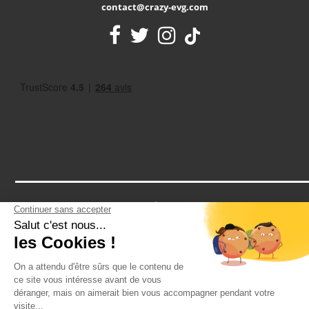
contact@crazy-evg.com
Notre assurance RCP vous protège contre tous les petits bobos
d'un EVG: une cheville en vrac après un paintball? Un tour de
cou après un striptease? Notre assurance vous couvre
2026 - CRAZY-VOYAGES SAS