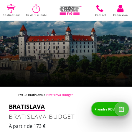
Destinations
Devis 1 minute
Contact
Connexion
EVG
>
Bratislava
>
Bratislava Budget
BRATISLAVA
Prendre RDV
BRATISLAVA BUDGET
À partir de 173 €