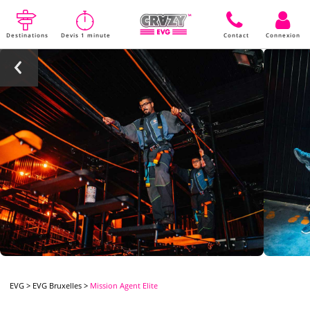
Destinations
Devis 1 minute
Contact
Connexion
EVG
>
EVG Bruxelles
>
Mission Agent Elite