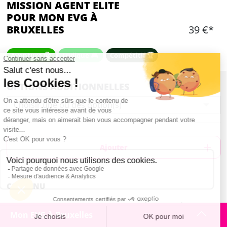
MISSION AGENT ELITE
POUR MON EVG À
BRUXELLES
39 €*
Aventure 🤠
Ludique 🎮
Compétitif 🏆
OPTIONS ADDITIONNELLES
Choisir une ou des option(s)
Ajouter
CONTENU
Votre mission : Traverser en équipe 4 districts
Mon EVG à Bruxelles
pleins de surprises !