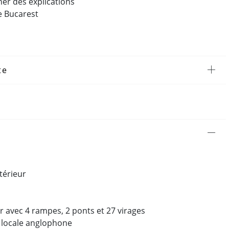
er des explications
de Bucarest
te
térieur
 avec 4 rampes, 2 ponts et 27 virages
 locale anglophone