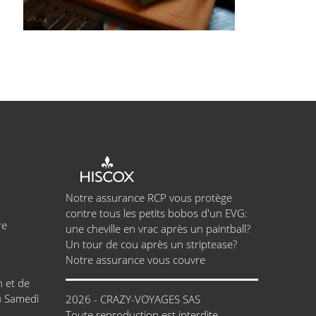
Notre assurance RCP vous protège
contre tous les petits bobos d'un EVG:
re
une cheville en vrac après un paintball?
Un tour de cou après un striptease?
Notre assurance vous couvre
h et de
u Samedi
2026 - CRAZY-VOYAGES SAS
Toute reproduction est interdite