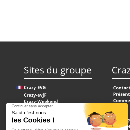
Sites du groupe
Cra
Crazy-EVG
Contac
Présent
Crazy-evjF
Commen
Crazy-Weekend
FAQ
Crazy-Seminaire
Presse
Maximise
Témoig
Maximise Hen Weekends
Mention
Maximise Stag Weekends