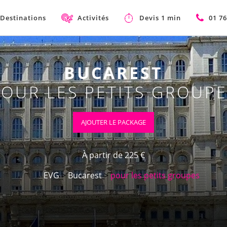
Destinations
Activités
Devis 1 min
01 76
BUCAREST
OUR LES PETITS GROUP
AJOUTER LE PACKAGE
À partir de 225 €
EVG
>
Bucarest
>
pour les petits groupes