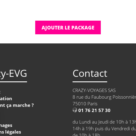
AJOUTER LE PACKAGE
zy-EVG
Contact
CRAZY-VOYAGES SAS
t
8 rue du Faubourg Poissonniè
ation
75010 Paris
t ça marche ?
01 76 21 57 30
du Lundi au Jeudi de 10h à 13
nages
14h à 19h puis du Vendredi d
s légales
de 10h à 18h