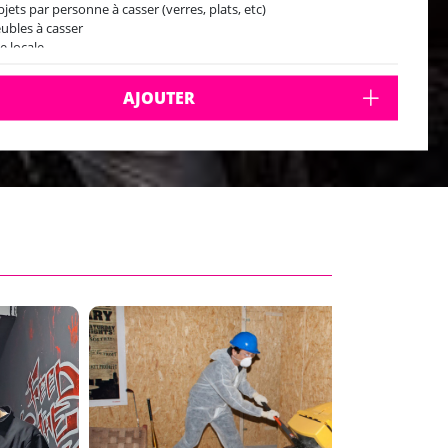
bjets par personne à casser (verres, plats, etc)
ubles à casser
e locale
sfert A/R
AJOUTER