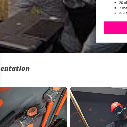
20 o
2 me
Guid
Tran
sentation