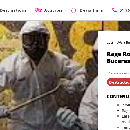
Destinations
Activités
Devis 1 min
01 76
EVG
>
EVG à Bu
Rage R
Bucares
*Par personne sur l
Destructio
CONTENU
2 he
Rage
Larg
mart
Tenu