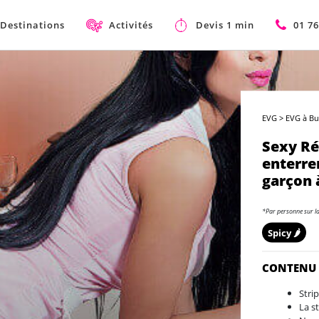
Destinations
Activités
Devis 1 min
01 76
EVG
>
EVG à Bu
Sexy Ré
enterre
garçon 
*Par personne sur l
Spicy 🌶️
CONTENU
Stri
La s