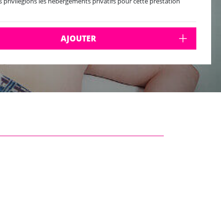
 privilégions les hébergements privatifs pour cette prestation
AJOUTER