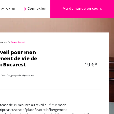
Connexion
Ma demande en cours
 21 57 30
carest
>
Sexy Réveil
veil pour mon
ment de vie de
à Bucarest
19 €*
a base d'un groupe de 10 personnes
ptease de 15 minutes au réveil du futur marié
tripteaseuse se déplace à votre hébergement