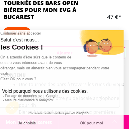
TOURNÉE DES BARS OPEN
BIÈRES POUR MON EVG À
BUCAREST
47 €*
Open bar 🍺
Ajouter
CONTENU
Une tournée des bars à travers les rues du vieux
centre
L'assistance de notre guide locale anglophone
pour 4h
Bières à volonté pendant les deux premières
heures de la tournée
Mon EVG à Bucarest
Min 8 personnes