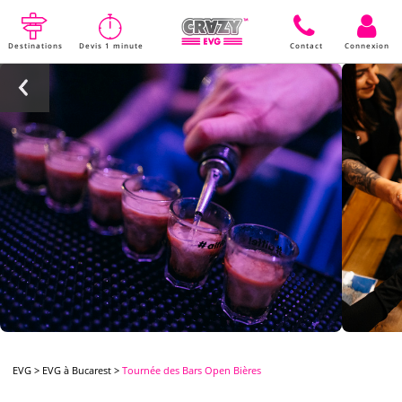
Destinations
Devis 1 minute
Contact
Connexion
EVG
>
EVG à Bucarest
>
Tournée des Bars Open Bières