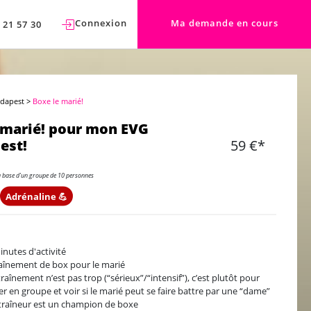
Connexion
Ma demande en cours
 21 57 30
udapest
>
Boxe le marié!
 marié! pour mon EVG
est!
59 €*
a base d'un groupe de 10 personnes
Adrénaline 💪
inutes d'activité
aînement de box pour le marié
traînement n’est pas trop (“sérieux”/“intensif”), c’est plutôt pour
ler en groupe et voir si le marié peut se faire battre par une “dame”
traîneur est un champion de boxe