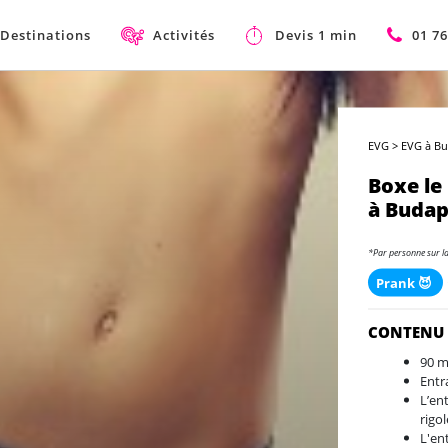
Destinations
Activités
Devis 1 min
01 76
EVG
>
EVG à B
Boxe le
à Budap
*Par personne sur l
Prank 😈
CONTENU
90 m
Entr
L’en
rigo
L'en