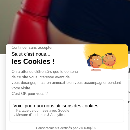
Boxe le marié! à Budapest :
Le marié est fan de boxe et il se vante toujours d'êtr
Avec l'activité Boxe le marié! le marié se fera t
L’entraînement n’est pas trop “sérieux”/“intensif”, 