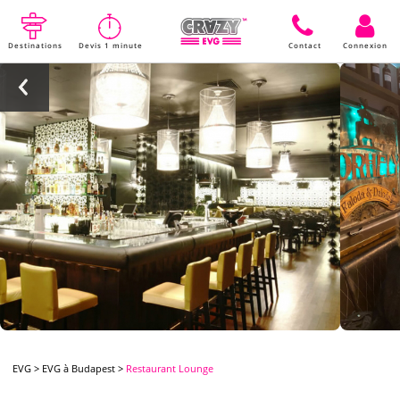
Destinations
Devis 1 minute
Contact
Connexion
EVG
>
EVG à Budapest
>
Restaurant Lounge