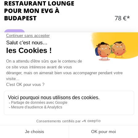
RESTAURANT LOUNGE
POUR MON EVG À
BUDAPEST
78 €*
Fancy ✨
Ajouter
CONTENU
Un menu savoureux et complet dans un
restaurant très branché de Budapest (entrée +
plat + dessert)
2 verres de vin par personne durant le repas
La guide vous accompagne
Mon EVG à Budapest