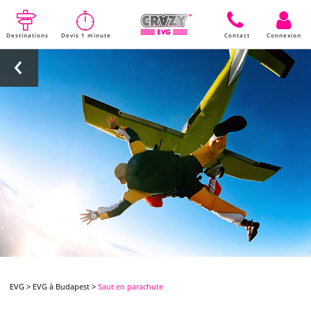
Destinations
Devis 1 minute
Contact
Connexion
EVG
>
EVG à Budapest
>
Saut en parachute