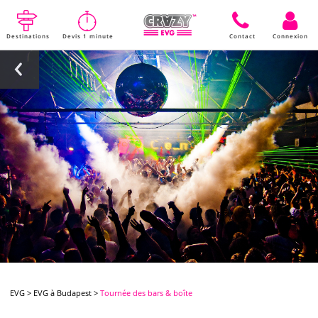
Destinations
Devis 1 minute
Contact
Connexion
EVG
>
EVG à Budapest
>
Tournée des bars & boîte