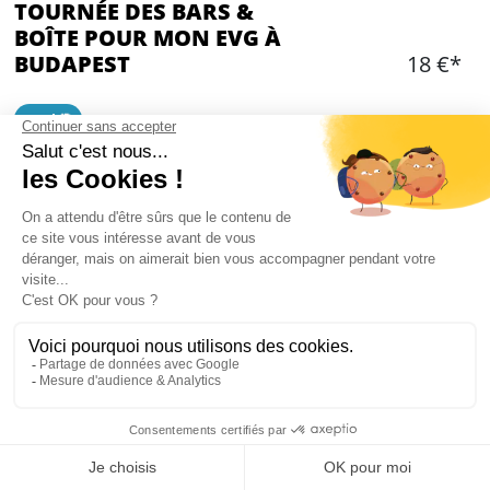
TOURNÉE DES BARS &
BOÎTE POUR MON EVG À
BUDAPEST
18 €*
Deal 🎯
OPTIONS ADDITIONNELLES
Choisir une ou des option(s)
Ajouter
CONTENU
Tournée des meilleurs bars de la ville
Une entrée pour tout le groupe dans une boîte
Mon EVG à Budapest
Une guide locale anglophone