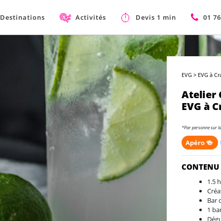
Destinations
Activités
Devis 1 min
01 76
EVG
>
EVG à Cr
Atelier
EVG à C
*Par personne sur l
Apéro 🍻
CONTENU
1.5 
Créa
Bar d
1 ba
Dégus