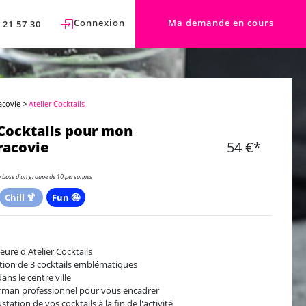
Connexion
Ma demande en cours
 21 57 30
acovie
>
Atelier Cocktails
 Cocktails pour mon
racovie
54 €*
a base d'un groupe de 10 personnes
Chill 🍹
Fun 🤪
heure d'Atelier Cocktails
tion de 3 cocktails emblématiques
ans le centre ville
rman professionnel pour vous encadrer
tation de vos cocktails à la fin de l'activité