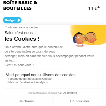
BOÎTE BASIC &
BOUTEILLES
14 €*
Budget 💰
Ajouter
CONTENU
Réservation dansun club de Cracovie
Guide locale pour vous accompagner
1 ou plusieurs tables réservées selon la taille de
votre groupe
Bouteilles incluses (calculées en fonction des
participants)
1 bouteille de vodka pour 5 personnes (2
Mon EVG à Cracovie
bouteilles pour 10 personnes; 3 bouteilles pour