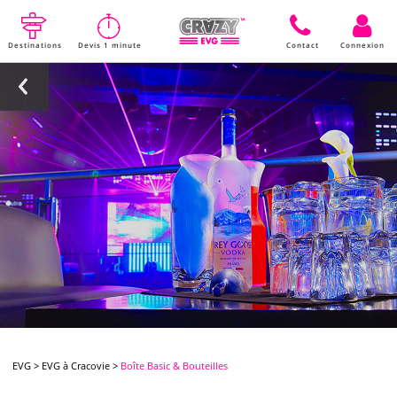
Destinations
Devis 1 minute
Contact
Connexion
EVG
>
EVG à Cracovie
>
Boîte Basic & Bouteilles