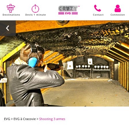
Destinations
Devis 1 minute
Contact
Connexion
EVG
>
EVG à Cracovie
>
Shooting 3 armes