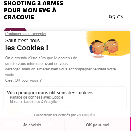
SHOOTING 3 ARMES
POUR MON EVG À
CRACOVIE
95 €*
Frisson 🎢
Ajouter
CONTENU
Entre 1 et 2h sur place en fonction de la taille du
groupe
Test de trois armes mythiques : AK 47
Kalashnikov, Glock et Fusil à Pompe
23 balles par personne
1 instructeur professionnel
Mon EVG à Cracovie
1 guide locale anglophone pour vous