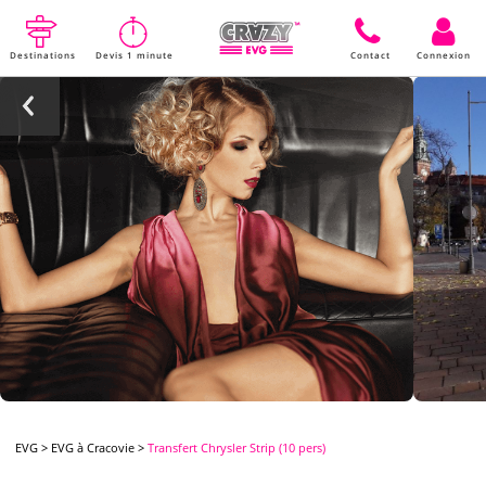
Destinations
Devis 1 minute
Contact
Connexion
EVG
>
EVG à Cracovie
>
Transfert Chrysler Strip (10 pers)