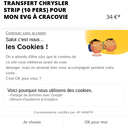
TRANSFERT CHRYSLER
STRIP (10 PERS) POUR
MON EVG À CRACOVIE
34 €*
OPTIONS ADDITIONNELLES
Choisir une ou des option(s)
Ajouter
CONTENU
Transfert aéroport dans une Limousine Chrysler
1 bouteille de vin pétillant à bord
Mon EVG à Cracovie
Présence de votre guide locale