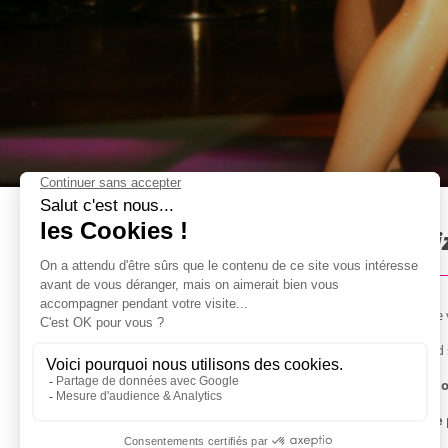
Strip Club VIP & Drinks à Ib
Le stripclub : un indispensable pour un enterrement de v
Exit les stripclubs glauques que vous trouvez au hasard 
En plus de cette réservation, vous avez
5 consommation
Mais le clou du spectacle reste sans doute la
lap dance 