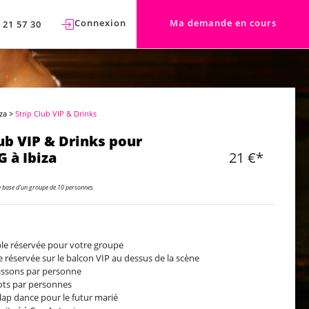
Connexion
Ma demande en cours
 21 57 30
iza
>
Strip Club VIP & Drinks
lub VIP & Drinks pour
 à Ibiza
21 €*
a base d'un groupe de 10 personnes
ble réservée pour votre groupe
e réservée sur le balcon VIP au dessus de la scène
issons par personne
ots par personnes
lap dance pour le futur marié