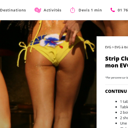
Destinations
Activités
Devis 1 min
01 76
EVG
>
EVG à Ib
Strip C
mon EVG
*Par personne sur l
CONTENU
1 ta
Tabl
2 bo
2 sh
Une 